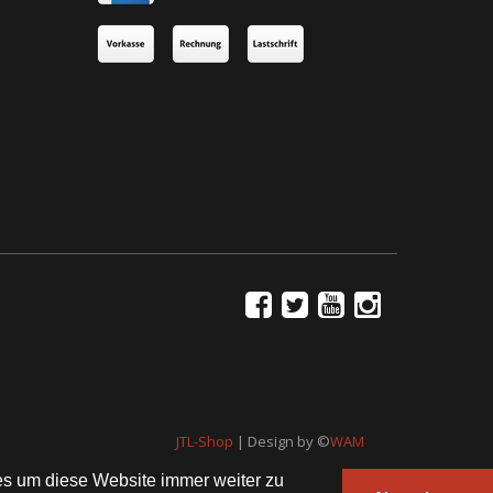
JTL-Shop
| Design by ©
WAM
es um diese Website immer weiter zu