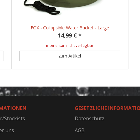
FOX - Collapsible Water Bucket - Large
14,99 €
*
momentan nicht verfügbar
zum Artikel
MATIONEN
GESETZLICHE INFORMATI
r/Stockists
Datenschutz
er uns
AGB