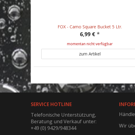
FOX - Camo Square Bucket 5 Ltr.
6,99 €
*
momentan nicht verfügbar
zum Artikel
SERVICE HOTLINE
INFOR
Händle
Telefonische Unterstützung,
Beratung und Verkauf unter:
Wir üb
+49 (0) 9429/948344