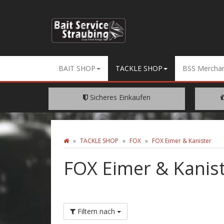
BAIT SHOP
TACKLE SHOP
BSS Merchan
Sicheres Einkaufen
Dank SSL Verschüsselung
EIN
TACKLE SHOP
FOX
FOX Eimer & Kanister
FOX Eimer & Kanis
Filtern nach