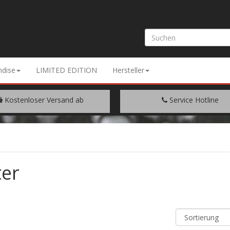
dise
LIMITED EDITION
Hersteller
Kostenloser Versand ab
Service Hotline
EM WARENWERT VON € 200.-
+49 (0) 9429/948344
ter