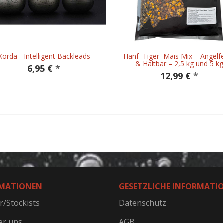
Korda - Intelligent Backleads
Hanf–Tiger–Mais Mix – Angelfe
& Haltbar – 2,5 kg und 5 kg
6,95 €
*
12,99 €
*
MATIONEN
GESETZLICHE INFORMATI
r/Stockists
Datenschutz
er uns
AGB