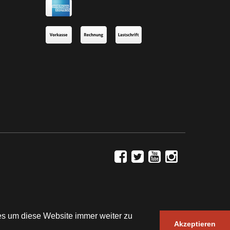
es um diese Website immer weiter zu
JTL-Shop
| Design by ©
WAM
Akzeptieren