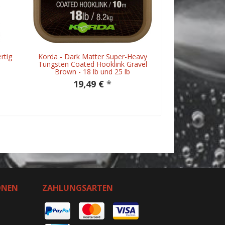
rtig
Korda - Dark Matter Super-Heavy
Tungsten Coated Hooklink Gravel
Brown - 18 lb und 25 lb
19,49 €
*
ONEN
ZAHLUNGSARTEN