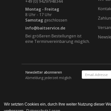
+49 (0) 9429/948344
Kontak
Montag - Freitag
8 Uhr - 17 Uhr
Zahlun
Samstag
geschlossen
Versan
info@baitservice.de
Bei größeren Bestellungen ist
Newsle
eine Terminvereinbarung möglich.
Newsletter abonnieren
EMAIL-
ADRESSE
Abmeldung jederzeit möglich
Wir setzten Cookies ein, durch Ihre weiter Nutzung dieser 
© Bait Service Straubing e.K.
verbessern.
Datenschutz Lesen