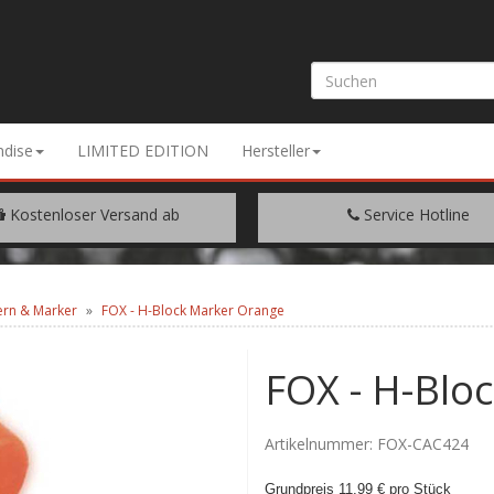
dise
LIMITED EDITION
Hersteller
Kostenloser Versand ab
Service Hotline
EM WARENWERT VON € 200.-
+49 (0) 9429/948344
ern & Marker
FOX - H-Block Marker Orange
FOX - H-Blo
Artikelnummer:
FOX-CAC424
Grundpreis 11,99 € pro Stück