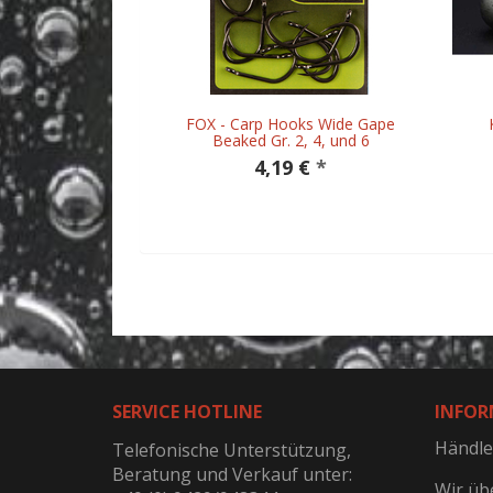
FOX - Carp Hooks Wide Gape
Beaked Gr. 2, 4, und 6
4,19 €
*
SERVICE HOTLINE
INFOR
Händle
Telefonische Unterstützung,
Beratung und Verkauf unter:
Wir üb