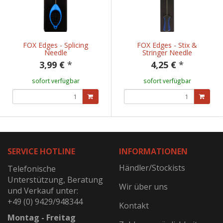
FOX Edges - Splicing
FOX Edges - Stix &
Needle
Stringer Needle
3,99 €
*
4,25 €
*
sofort verfügbar
sofort verfügbar
SERVICE HOTLINE
INFORMATIONEN
Händler/Stockists
Telefonische
Unterstützung, Beratung
Wir über uns
und Verkauf unter:
+49 (0) 9429/948344
Kontakt
Montag - Freitag