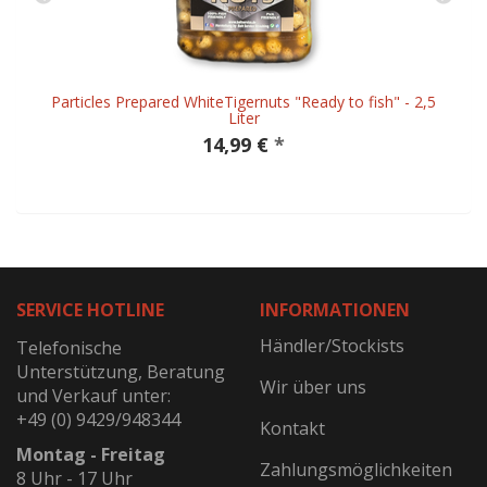
Particles Prepared WhiteTigernuts "Ready to fish" - 2,5
Liter
14,99 €
*
SERVICE HOTLINE
INFORMATIONEN
Händler/Stockists
Telefonische
Unterstützung, Beratung
Wir über uns
und Verkauf unter:
+49 (0) 9429/948344
Kontakt
Montag - Freitag
Zahlungsmöglichkeiten
8 Uhr - 17 Uhr