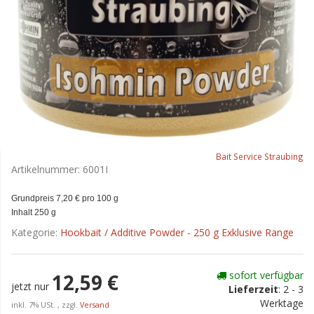
Bait Service Straubing
Artikelnummer:
6001I
Grundpreis 7,20 € pro 100 g
Inhalt 250 g
Kategorie:
Hookbait / Additive Powder - 250 g Exklusive Range
sofort verfügbar
12,59 €
jetzt nur
Lieferzeit
:
2 - 3
Werktage
inkl. 7% USt. , zzgl.
Versand