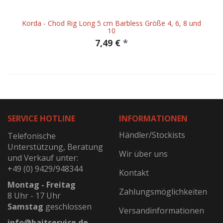
Korda - Chod Rig Long 5 cm Barbless Größe 4, 6, 8 und
10
7,49 €
*
SERVICE HOTLINE
INFORMATIONEN
Händler/Stockists
Telefonische
Unterstützung, Beratung
Wir über uns
und Verkauf unter:
+49 (0) 9429/948344
Kontakt
Montag - Freitag
Zahlungsmöglichkeiten
8 Uhr - 17 Uhr
Samstag
geschlossen
Versandinformationen
info@baitservice.de