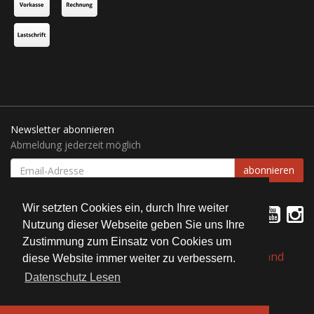
Newsletter abonnieren
Abmeldung jederzeit möglich
EMAIL-
abonnieren
ADRESSE
Wir setzten Cookies ein, durch Ihre weiter
Nutzung dieser Webseite geben Sie uns Ihre
Zustimmung zum Einsatz von Cookies um
*
Alle Preise inkl. gesetzlicher USt., zzgl.
Versand
diese Website immer weiter zu verbessern.
Datenschutz Lesen
© Bait Service Straubing e.K.
Alle Rechte vorbehalten