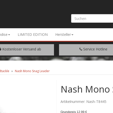
dise
LIMITED EDITION
Hersteller
Kostenloser Versand ab
Service Hotline
EM WARENWERT VON € 200.-
+49 (0) 9429/948344
dtackle
Nash Mono Snag Leader
Nash Mono 
Artikelnummer:
Nash-T8445
Grundpreis 12,99 €