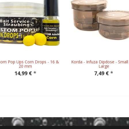
tom Pop Ups Corn Drops - 16 &
Korda - Infuza Dipdose - Small
20 mm
Large
14,99 €
*
7,49 €
*