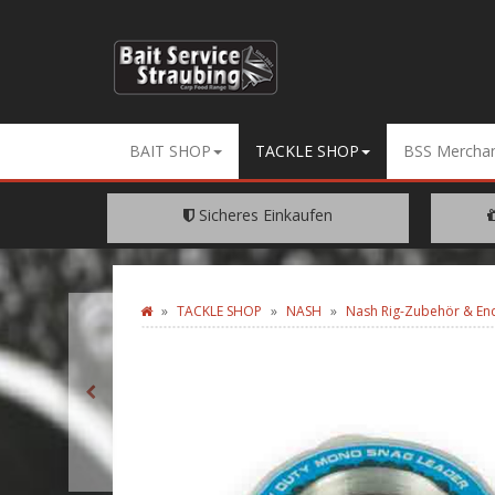
BAIT SHOP
TACKLE SHOP
BSS Merchan
Sicheres Einkaufen
Dank SSL Verschüsselung
EIN
TACKLE SHOP
NASH
Nash Rig-Zubehör & En