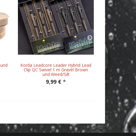
 und
Korda Leadcore Leader Hybrid Lead
Korda - Anti
Clip QC Swivel 1 m Gravel Brown
5,
und Weed/Silt
9,99 €
*