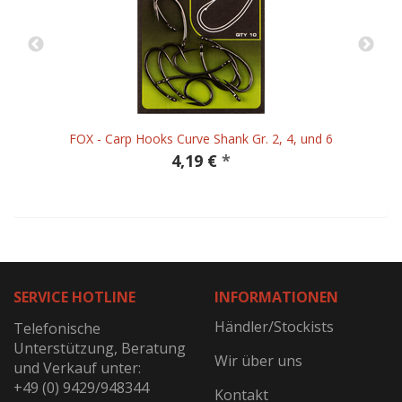
FOX - Carp Hooks Curve Shank Gr. 2, 4, und 6
4,19 €
*
SERVICE HOTLINE
INFORMATIONEN
Händler/Stockists
Telefonische
Unterstützung, Beratung
Wir über uns
und Verkauf unter:
+49 (0) 9429/948344
Kontakt