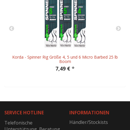
Korda - Spinner Rig Größe 4, 5 und 6 Micro Barbed 25 lb
Boom
7,49 €
*
SERVICE HOTLINE
INFORMATIONEN
Händler/Stockists
Telefonische
Unterstützung, Beratung