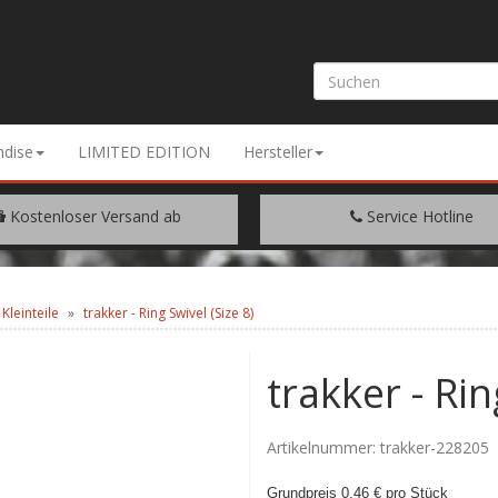
dise
LIMITED EDITION
Hersteller
Kostenloser Versand ab
Service Hotline
EM WARENWERT VON € 200.-
+49 (0) 9429/948344
Kleinteile
trakker - Ring Swivel (Size 8)
trakker - Rin
Artikelnummer:
trakker-228205
Grundpreis 0,46 € pro Stück