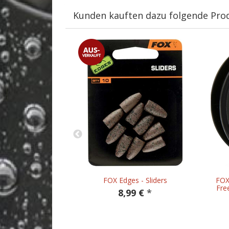
Kunden kauften dazu folgende Pro
 Enzym HD - 300
FOX Edges - Sliders
FOX
Fre
8,99 €
*
 €
*