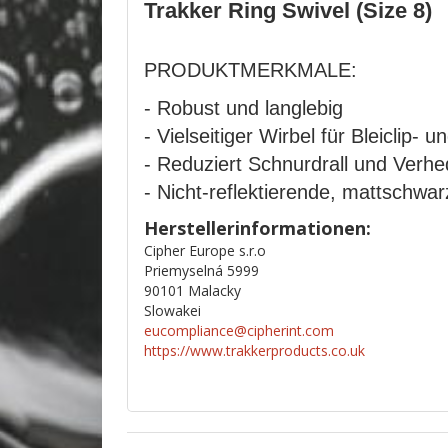
Trakker Ring Swivel (Size 8)
PRODUKTMERKMALE:
- Robust und langlebig
- Vielseitiger Wirbel für Bleiclip-
- Reduziert Schnurdrall und Verh
- Nicht-reflektierende, mattschwa
Herstellerinformationen:
Cipher Europe s.r.o
Priemyselná 5999
90101 Malacky
Slowakei
eucompliance@cipherint.com
https://www.trakkerproducts.co.uk