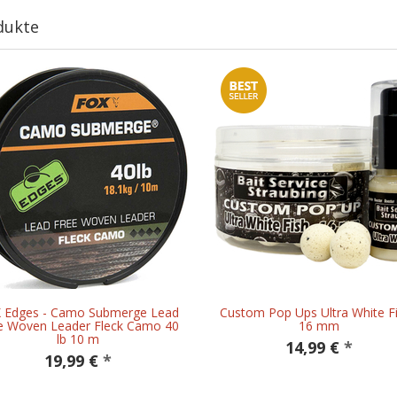
dukte
 Edges - Camo Submerge Lead
Custom Pop Ups Ultra White Fi
e Woven Leader Fleck Camo 40
16 mm
lb 10 m
14,99 €
*
19,99 €
*