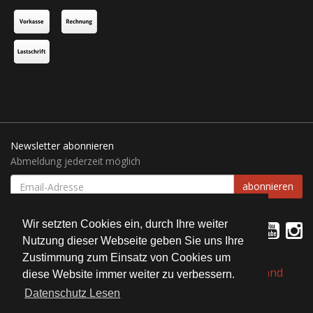
Newsletter abonnieren
Abmeldung jederzeit möglich
EMAIL-
abonnieren
ADRESSE
Wir setzten Cookies ein, durch Ihre weiter
Nutzung dieser Webseite geben Sie uns Ihre
Zustimmung zum Einsatz von Cookies um
*
Alle Preise inkl. gesetzlicher USt., zzgl.
Versand
diese Website immer weiter zu verbessern.
Datenschutz Lesen
© Bait Service Straubing e.K.