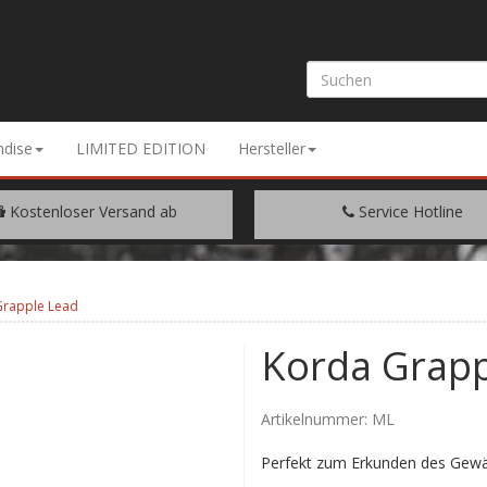
dise
LIMITED EDITION
Hersteller
Kostenloser Versand ab
Service Hotline
EM WARENWERT VON € 200.-
+49 (0) 9429/948344
Grapple Lead
Korda Grapp
Artikelnummer:
ML
Perfekt zum Erkunden des Gew