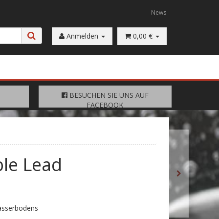
News
Anmelden
0,00 €
FACEBOOK
BESUCHEN SIE UNS AUF
BESUCHEN SIE UNS AUF
FACEBOOK
le Lead
ässerbodens