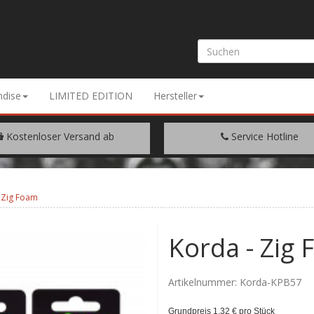
dise
LIMITED EDITION
Hersteller
Kostenloser Versand ab
Service Hotline
EM WARENWERT VON € 200.-
+49 (0) 9429/948344
 Zig Foam
Korda - Zig
Artikelnummer:
Korda-KPB57
Grundpreis 1,32 € pro Stück