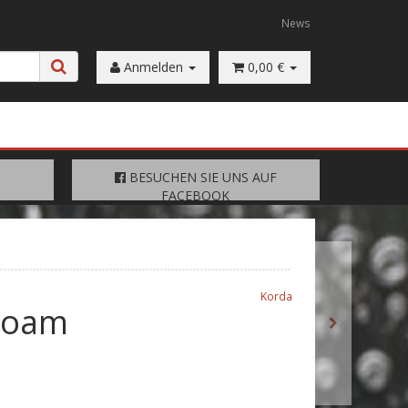
News
Anmelden
0,00 €
FACEBOOK
BESUCHEN SIE UNS AUF
BESUCHEN SIE UNS AUF
FACEBOOK
Korda
 Foam