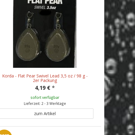
Korda - Flat Pear Swivel Lead 3,5 oz / 98 g -
2er Packung
4,19 €
*
sofort verfügbar
Lieferzeit: 2 - 3 Werktage
zum Artikel