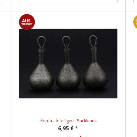
Korda - Intelligent Backleads
6,95 €
*