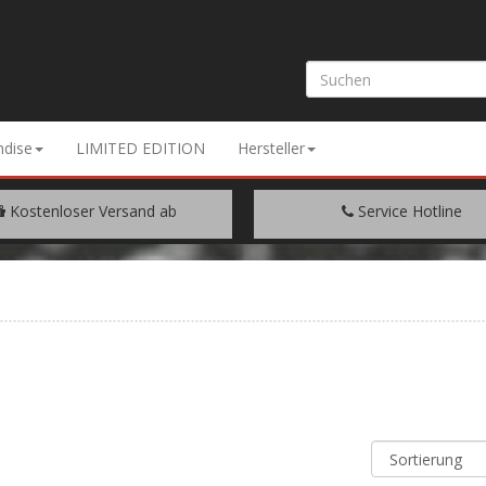
dise
LIMITED EDITION
Hersteller
Kostenloser Versand ab
Service Hotline
EM WARENWERT VON € 200.-
+49 (0) 9429/948344