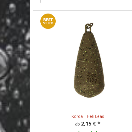
Korda - Heli Lead
2,15 €
*
ab