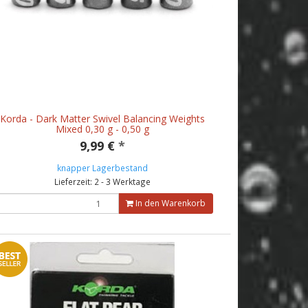
Korda - Dark Matter Swivel Balancing Weights
Mixed 0,30 g - 0,50 g
9,99 €
*
knapper Lagerbestand
Lieferzeit: 2 - 3 Werktage
In den Warenkorb