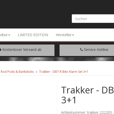
dise
LIMITED EDITION
Hersteller
Kostenloser Versand ab
Service Hotline
EM WARENWERT VON € 200.-
+49 (0) 9429/948344
& Rod Pods & Banksticks
Trakker - DB7-R Bite Alarm Set 3+1
Trakker - DB
3+1
Artikelnummer:
trakker-222205