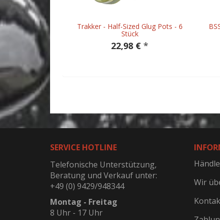
it Cream - 5 kg
Trakker - Half-Sized Glug Pots - 6
BSS
Stück
 €
*
22,98 €
*
SERVICE HOTLINE
INFOR
Händle
Telefonische Unterstützung,
Beratung und Verkauf unter:
Wir üb
+49 (0) 9429/948344
Kontak
Montag - Freitag
8 Uhr - 17 Uhr
Zahlun