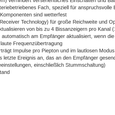
m) verhindert versehentliches Einschalten und B
riebetriebenes Fach, speziell für anspruchsvolle 
ne Komponenten sind wetterfest
eceiver Technology) für große Reichweite und Op
ualisieren von bis zu 4 Bissanzeigern pro Kanal 
automatisch am Empfänger aktualisiert, wenn die 
 laute Frequenzübertragung
erträgt Impulse pro Piepton und im lautlosen Modus
as letzte Ereignis an, das an den Empfänger gesen
eeinstellungen, einschließlich Stummschaltung)
stand
N: