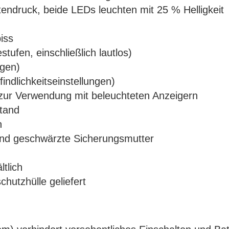
stendruck, beide LEDs leuchten mit 25 % Helligkeit
iss
tufen, einschließlich lautlos)
ngen)
indlichkeitseinstellungen)
zur Verwendung mit beleuchteten Anzeigern
stand
n
 und geschwärzte Sicherungsmutter
ltlich
hutzhülle geliefert