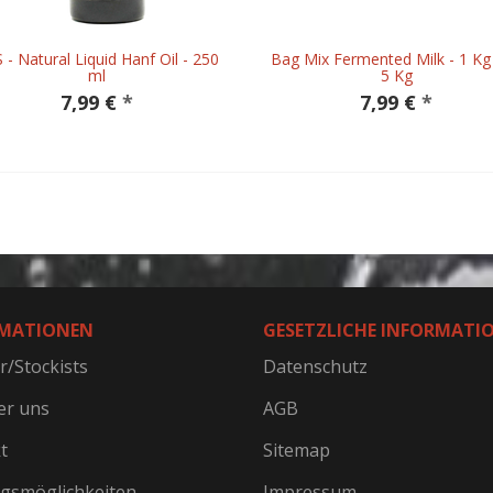
 - Natural Liquid Hanf Oil - 250
Bag Mix Fermented Milk - 1 Kg
ml
5 Kg
7,99 €
*
7,99 €
*
MATIONEN
GESETZLICHE INFORMATI
r/Stockists
Datenschutz
er uns
AGB
t
Sitemap
gsmöglichkeiten
Impressum