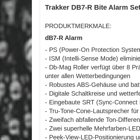
Trakker DB7-R Bite Alarm Se
PRODUKTMERKMALE:
dB7-R Alarm
- PS (Power-On Protection System
- ISM (Intelli-Sense Mode) elimin
- Db-Mag Roller verfügt über 8 P
unter allen Wetterbedingungen
- Robustes ABS-Gehäuse und batte
- Digitale Schaltkreise und wette
- Eingebaute SRT (Sync-Connect R
- Tru-Tone-Cone-Lautsprecher für
- Zweifach abfallende Ton-Differe
- Zwei superhelle Mehrfarben-LEDs,
- Peek-View-LED-Positionierung un