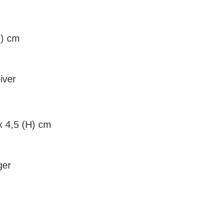
H) cm
iver
x 4,5 (H) cm
ger