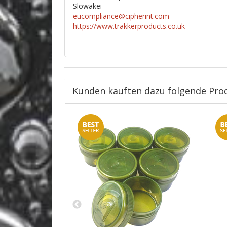
Slowakei
eucompliance@cipherint.com
https://www.trakkerproducts.co.uk
Kunden kauften dazu folgende Pro