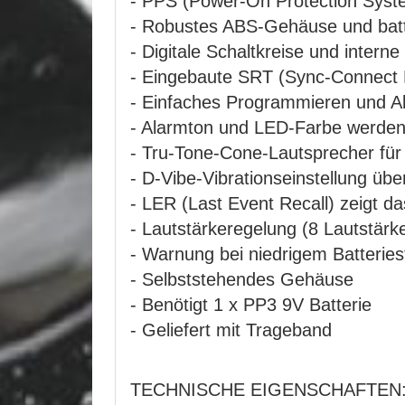
- PPS (Power-On Protection Syste
- Robustes ABS-Gehäuse und batte
- Digitale Schaltkreise und inter
- Eingebaute SRT (Sync-Connect R
- Einfaches Programmieren und Akt
- Alarmton und LED-Farbe werden 
- Tru-Tone-Cone-Lautsprecher für
- D-Vibe-Vibrationseinstellung üb
- LER (Last Event Recall) zeigt d
- Lautstärkeregelung (8 Lautstärk
- Warnung bei niedrigem Batterie
- Selbststehendes Gehäuse
- Benötigt 1 x PP3 9V Batterie
- Geliefert mit Trageband
TECHNISCHE EIGENSCHAFTE