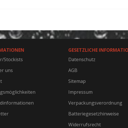
MATIONEN
GESETZLICHE INFORMATI
r/Stockists
Datenschutz
er uns
AGB
t
Sitemap
gsmöglichkeiten
Impressum
dinformationen
Verpackungsverordnung
tter
Batteriegesetzhinweise
Widerrufsrecht