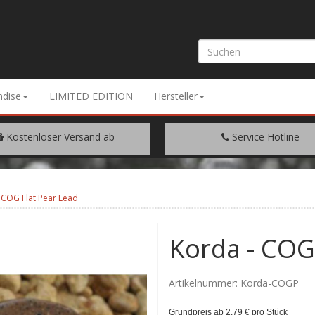
dise
LIMITED EDITION
Hersteller
Kostenloser Versand ab
Service Hotline
EM WARENWERT VON € 200.-
+49 (0) 9429/948344
 COG Flat Pear Lead
Korda - COG
Artikelnummer:
Korda-COGP
Grundpreis ab 2,79 € pro Stück