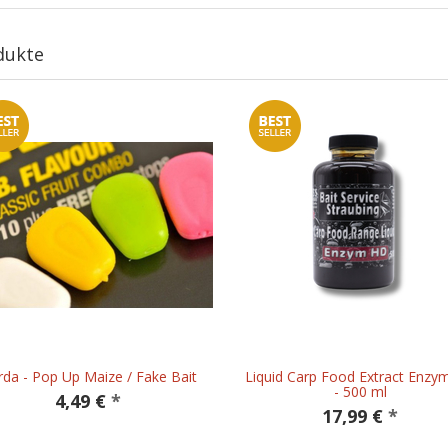
dukte
da - Pop Up Maize / Fake Bait
Liquid Carp Food Extract Enzy
- 500 ml
4,49 €
*
17,99 €
*