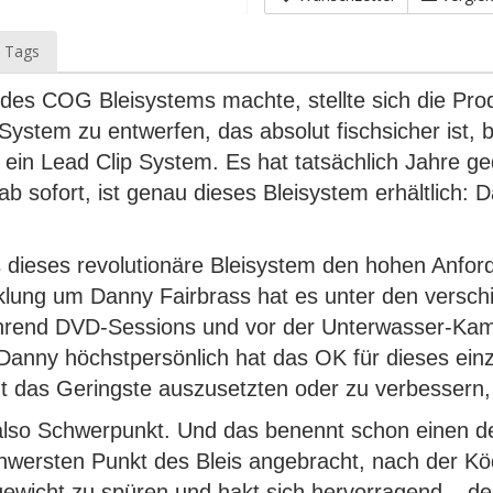
 Tags
 des COG Bleisystems machte, stellte sich die Pro
ystem zu entwerfen, das absolut fischsicher ist, be
e ein Lead Clip System. Es hat tatsächlich Jahre g
ch ab sofort, ist genau dieses Bleisystem erhältlich
bis dieses revolutionäre Bleisystem den hohen Anf
klung um Danny Fairbrass hat es unter den versch
ährend DVD-Sessions und vor der Unterwasser-Ka
t, Danny höchstpersönlich hat das OK für dieses ei
t das Geringste auszusetzten oder zu verbessern, s
 also Schwerpunkt. Und das benennt schon einen de
hwersten Punkt des Bleis angebracht, nach der 
gewicht zu spüren und hakt sich hervorragend – deu