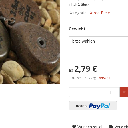
Inhalt 1 Stück
Kategorie:
Korda Bleie
Gewicht
bitte wählen
2,79 €
ab
inkl. 19% USt. , zzgl.
Versand
In
Wunschzettel
Verglei