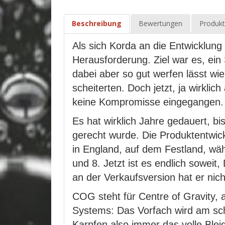
Beschreibung
Bewertungen
Produkt
Als sich Korda an die Entwicklung
Herausforderung. Ziel war es, ein S
dabei aber so gut werfen lässt wi
scheiterten. Doch jetzt, ja wirkli
keine Kompromisse eingegangen.
Es hat wirklich Jahre gedauert, 
gerecht wurde. Die Produktentwic
in England, auf dem Festland, w
und 8. Jetzt ist es endlich sowei
an der Verkaufsversion hat er nich
COG steht für Centre of Gravity,
Systems: Das Vorfach wird am sc
Karpfen also immer das volle Blei