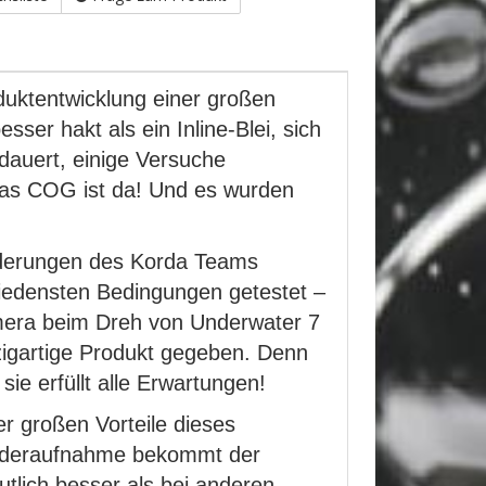
duktentwicklung einer großen
sser hakt als ein Inline-Blei, sich
edauert, einige Versuche
: Das COG ist da! Und es wurden
orderungen des Korda Teams
iedensten Bedingungen getestet –
mera beim Dreh von Underwater 7
nzigartige Produkt gegeben. Denn
ie erfüllt alle Erwartungen!
r großen Vorteile dieses
Köderaufnahme bekommt der
tlich besser als bei anderen