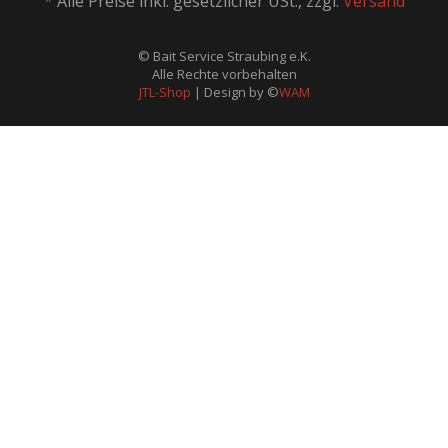
*
Alle Preise inkl. gesetzlicher USt., zzgl.
Versand
© Bait Service Straubing e.K.
Alle Rechte vorbehalten
JTL-Shop
| Design by ©
WAM