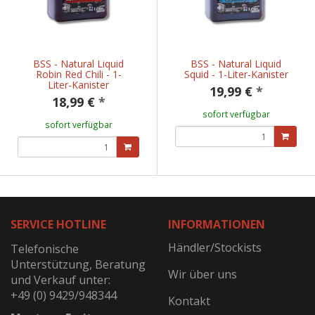
BSS - Natural Liquid
BSS - Natural Liquid
Robin Red Chili - 1-
Squid - 1-Liter-Kanister
Liter-Kanister
19,99 €
*
18,99 €
*
sofort verfügbar
sofort verfügbar
SERVICE HOTLINE
INFORMATIONEN
Händler/Stockists
Telefonische
Unterstützung, Beratung
Wir über uns
und Verkauf unter:
+49 (0) 9429/948344
Kontakt