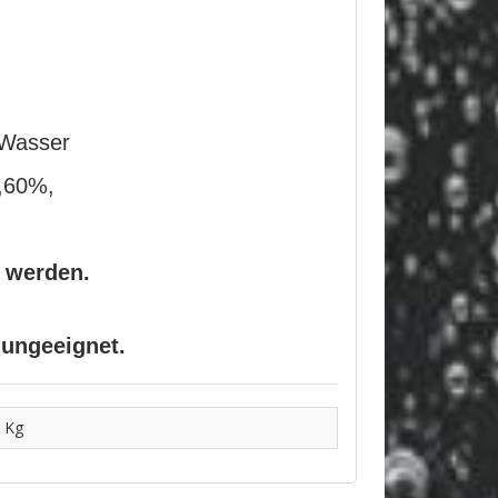
 Wasser
1,60%,
t werden.
 ungeeignet.
 Kg