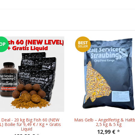
 Deal - 20 kg Big Fish 60 (NEW
Mais Gelb – Angelfertig & Haltb
) Boilie für 9,49 € / Kg + Gratis
2,5 kg & 5 kg
Liquid
12,99 €
*