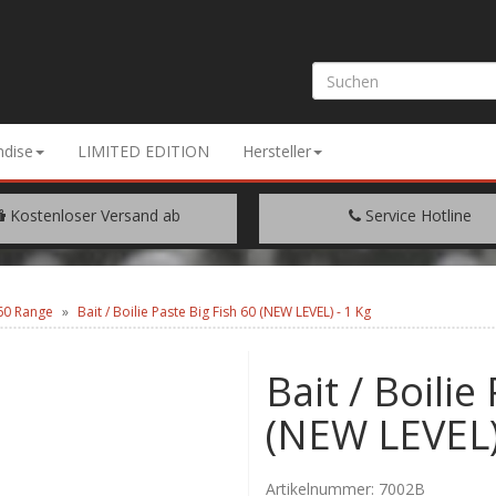
dise
LIMITED EDITION
Hersteller
Kostenloser Versand ab
Service Hotline
EM WARENWERT VON € 200.-
+49 (0) 9429/948344
 60 Range
Bait / Boilie Paste Big Fish 60 (NEW LEVEL) - 1 Kg
Bait / Boilie
(NEW LEVEL)
Artikelnummer:
7002B