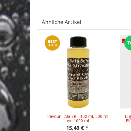
Ähnliche Artikel
Flavour - Ala SR - 100 ml, 500 ml
Big
und 1000 ml
LEVL
15,49 €
*