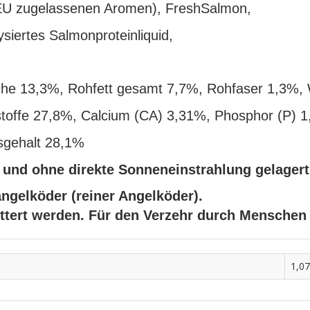
 EU zugelassenen Aromen), FreshSalmon,
iertes Salmonproteinliquid,
che 13,3%, Rohfett gesamt 7,7%, Rohfaser 1,3%,
tstoffe 27,8%, Calcium (CA) 3,31%, Phosphor (P) 
sgehalt 28,1%
n und ohne direkte Sonneneinstrahlung gelager
angelköder (reiner Angelköder).
üttert werden. Für den Verzehr durch Menschen
1,07