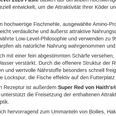
ziell entwickelt, um die Attraktivität Ihrer Köder u
en hochwertige Fischmehle, ausgewählte Amino-Pro
eicht verdauliche und äußerst attraktive Nahrungsq
währte Low-Level-Philosophie und verwenden zu 99
Karpfen als natürliche Nahrung wahrgenommen und la
h mit einer fein abgestimmten Schärfe versehen, d
asser verstärkt. Durch die offenere Struktur der 
n und wertvolle Nährstoffe besonders schnell freig
e Lockspur, die Fische effektiv auf den Futterpla
uen Rezeptur ist außerdem
Super Red von Haith's
 unterstützt die Freisetzung der enthaltenen Attra
ptik.
sich hervorragend zum Ummanteln von Boilies, Ha