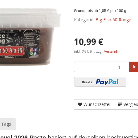
Grundpreis ab 1,05 € pro 100 g
Kategorie:
Big Fish 60 Range
10,99 €
inkl. 7% USt. , zzgl.
Versand
In
Wunschzettel
Verglei
 Tags
evel 2026 Paste
basiert auf derselben hochwertig