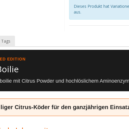
Dieses Produkt hat Variatione
aus.
 Tags
TED EDITION
oilie
tboilie mit Citrus Powder und hochlöslichem Aminoenz
lliger Citrus-Köder für den ganzjährigen Einsat