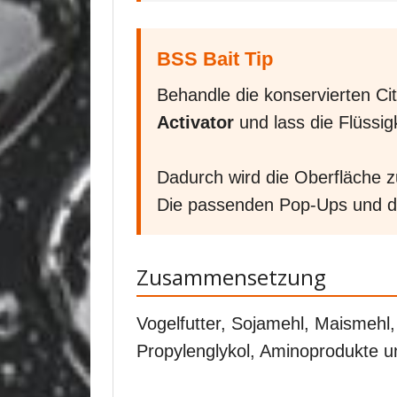
BSS Bait Tip
Behandle die konservierten C
Activator
und lass die Flüssig
Dadurch wird die Oberfläche zu
Die passenden Pop-Ups und der
Zusammensetzung
Vogelfutter, Sojamehl, Maismehl,
Propylenglykol, Aminoprodukte u