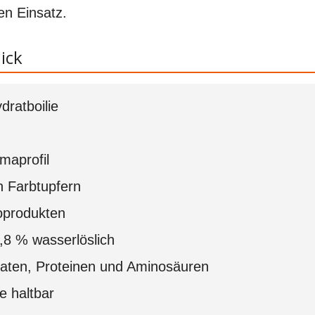
en Einsatz.
ick
dratboilie
maprofil
 Farbtupfern
oprodukten
8 % wasserlöslich
aten, Proteinen und Aminosäuren
e haltbar