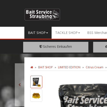
BAIT SHOP
TACKLE SHOP
BSS Merchan
Sicheres Einkaufen
Dank SSL Verschüsselung
EIN
BAIT SHOP
LIMITED EDITION
Citrus Cream