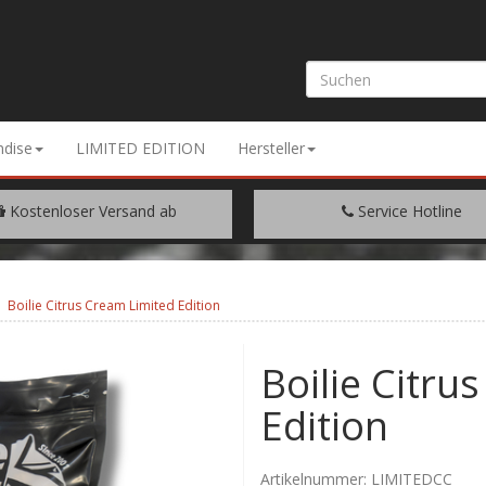
dise
LIMITED EDITION
Hersteller
Kostenloser Versand ab
Service Hotline
EM WARENWERT VON € 200.-
+49 (0) 9429/948344
Boilie Citrus Cream Limited Edition
Boilie Citru
Edition
Artikelnummer:
LIMITEDCC