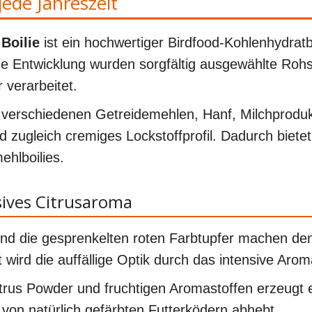
jede Jahreszeit
Boilie
ist ein hochwertiger Birdfood-Kohlenhydratb
ne Entwicklung wurden sorgfältig ausgewählte Roh
 verarbeitet.
, verschiedenen Getreidemehlen, Hanf, Milchprodu
 zugleich cremiges Lockstoffprofil. Dadurch bietet
ehlboilies.
sives Citrusaroma
d die gesprenkelten roten Farbtupfer machen den 
 wird die auffällige Optik durch das intensive Aroma
trus Powder und fruchtigen Aromastoffen erzeugt 
h von natürlich gefärbten Futterködern abhebt.