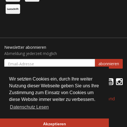
Newsletter abonnieren
Abmeldung jederzeit möglich
EMAIL-
abonnieren
ADRESSE
Wir setzten Cookies ein, durch Ihre weiter
Nutzung dieser Webseite geben Sie uns Ihre
Zustimmung zum Einsatz von Cookies um
*
Alle Preise inkl. gesetzlicher USt., zzgl.
Versand
diese Website immer weiter zu verbessern.
Datenschutz Lesen
© Bait Service Straubing e.K.
Alle Rechte vorbehalten
Akzeptieren
JTL-Shop
| Design by ©
WAM