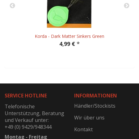
Korda - Dark Matter Sinkers Green
4,99 €
*
SERVICE HOTLINE
INFORMATIONEN
Händler/Stockists
Telefonische
Unterstützung, Beratung
Wir über uns
und Verkauf unter:
+49 (0) 9429/948344
Kontakt
Montag - Freitag