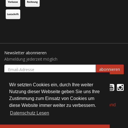
Newsletter abonnieren
Abmeldung jederzeit möglich
EMAIL-
abonnieren
ADRESSE
Wir setzten Cookies ein, durch Ihre weiter
Nutzung dieser Webseite geben Sie uns Ihre
Zustimmung zum Einsatz von Cookies um
*
Alle Preise inkl. gesetzlicher USt., zzgl.
Versand
diese Website immer weiter zu verbessern.
Datenschutz Lesen
© Bait Service Straubing e.K.
Alle Rechte vorbehalten