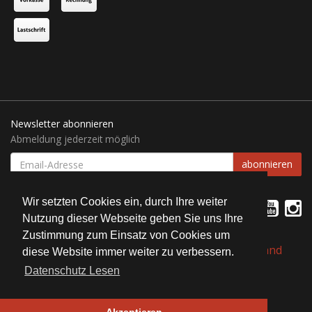
Newsletter abonnieren
Abmeldung jederzeit möglich
EMAIL-
abonnieren
ADRESSE
Wir setzten Cookies ein, durch Ihre weiter
Nutzung dieser Webseite geben Sie uns Ihre
Zustimmung zum Einsatz von Cookies um
*
Alle Preise inkl. gesetzlicher USt., zzgl.
Versand
diese Website immer weiter zu verbessern.
Datenschutz Lesen
© Bait Service Straubing e.K.
Alle Rechte vorbehalten