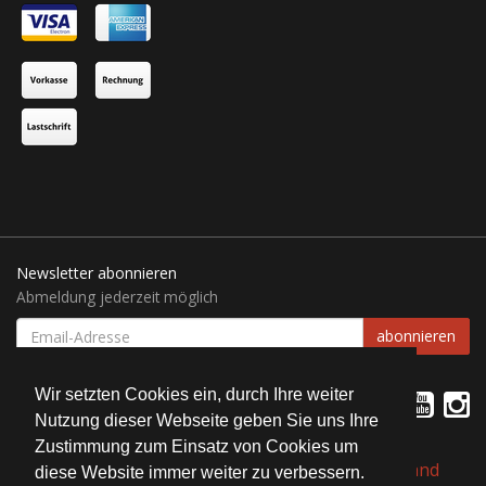
Newsletter abonnieren
Abmeldung jederzeit möglich
EMAIL-
abonnieren
ADRESSE
Wir setzten Cookies ein, durch Ihre weiter
Nutzung dieser Webseite geben Sie uns Ihre
Zustimmung zum Einsatz von Cookies um
*
Alle Preise inkl. gesetzlicher USt., zzgl.
Versand
diese Website immer weiter zu verbessern.