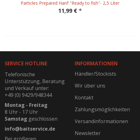
Particles Prepared Hanf "Ready to fish"- 2,5 Liter
11,99 €
*
SERVICE HOTLINE
INFORMATIONEN
Händler/Stockists
Telefonische
Unterstützung, Beratung
Wir über uns
und Verkauf unter:
+49 (0) 9429/948344
Kontakt
Montag - Freitag
Zahlungsmöglichkeiten
8 Uhr - 17 Uhr
Samstag
geschlossen
Versandinformationen
info@baitservice.de
Newsletter
Bei größeren