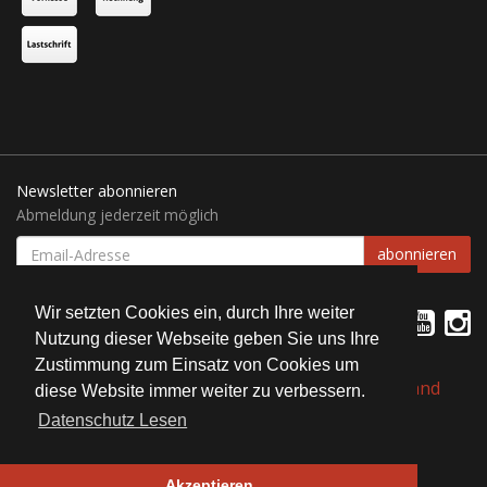
Newsletter abonnieren
Abmeldung jederzeit möglich
EMAIL-
abonnieren
ADRESSE
Wir setzten Cookies ein, durch Ihre weiter
Nutzung dieser Webseite geben Sie uns Ihre
Zustimmung zum Einsatz von Cookies um
*
Alle Preise inkl. gesetzlicher USt., zzgl.
Versand
diese Website immer weiter zu verbessern.
Datenschutz Lesen
© Bait Service Straubing e.K.
Alle Rechte vorbehalten
Akzeptieren