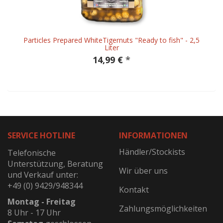
Particles Prepared WhiteTigernuts "Ready to fish" - 2,5
Liter
14,99 €
*
SERVICE HOTLINE
INFORMATIONEN
Händler/Stockists
Telefonische
Unterstützung, Beratung
Wir über uns
und Verkauf unter:
+49 (0) 9429/948344
Kontakt
Montag - Freitag
Zahlungsmöglichkeiten
8 Uhr - 17 Uhr