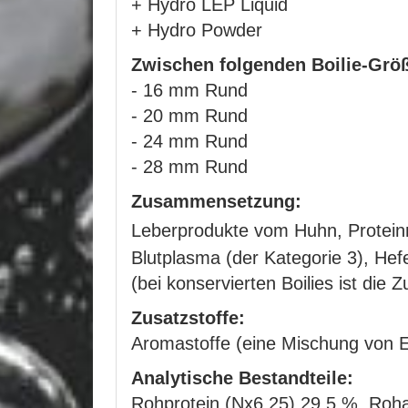
+ Hydro LEP Liquid
+ Hydro Powder
Zwischen folgenden Boilie-Grö
- 16 mm Rund
- 20 mm Rund
- 24 mm Rund
- 28 mm Rund
Zusammensetzung:
Leberprodukte vom Huhn, Proteinm
Blutplasma (der Kategorie 3), He
(bei konservierten Boilies ist die
Zusatzstoffe:
Aromastoffe (eine Mischung von 
Analytische Bestandteile:
Rohprotein (Nx6,25) 29,5 %, Roh