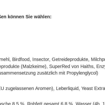
ßen können Sie wählen:
ehl, Birdfood, Insector, Getreideprodukte, Milch
feprodukte (Malzkeime), SuperRed von Haiths
, Enz
 Zusammensetzung zusätzlich mit Propylenglycol)
EU zugelassenen Aromen), Leberliquid, Yeast Ext
asche 8,5 %, Rohfett gesamt 6,8 %, Wasser (4h, 1