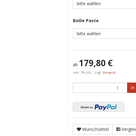
bitte wählen
Boilie Paste
bitte wählen
179,80 €
ab
inkl. 7% USt. , zzgl.
Versand
In
Wunschzettel
Verglei