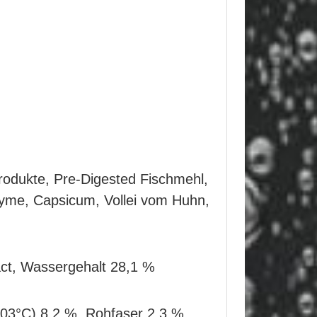
produkte,
Pre-Digested Fischmehl,
yme, Capsicum, Vollei vom Huhn,
ract, Wassergehalt 28,1 %
03°C) 8,2 %, Rohfaser 2,3 %,