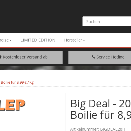
dise
LIMITED EDITION
Hersteller
Kostenloser Versand ab
Service Hotline
EM WARENWERT VON € 200.-
+49 (0) 9429/948344
Boilie für 8,99 € / Kg
Big Deal - 2
Boilie für 8,
Artikelnummer:
BIGDEAL20H