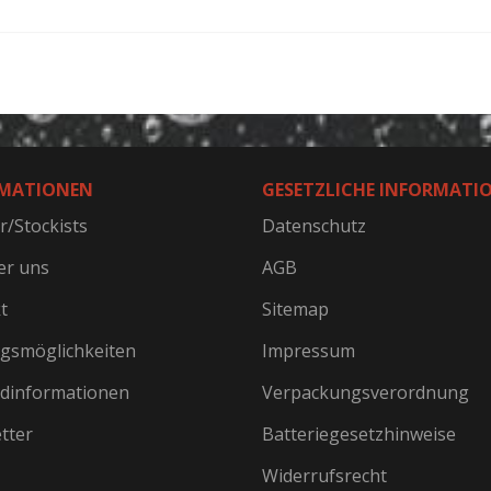
MATIONEN
GESETZLICHE INFORMATI
r/Stockists
Datenschutz
er uns
AGB
t
Sitemap
gsmöglichkeiten
Impressum
dinformationen
Verpackungsverordnung
tter
Batteriegesetzhinweise
Widerrufsrecht