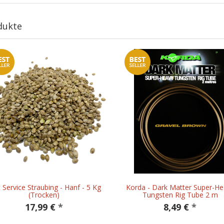
dukte
 Service Straubing - Hanf - 5 Kg
Korda - Dark Matter Super-He
(Trocken)
Tungsten Rig Tube 2 m
17,99 €
*
8,49 €
*