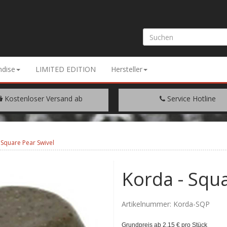
dise
LIMITED EDITION
Hersteller
Kostenloser Versand ab
Service Hotline
EM WARENWERT VON € 200.-
+49 (0) 9429/948344
 Square Pear Swivel
Korda - Squa
Artikelnummer:
Korda-SQP
Grundpreis ab 2,15 € pro Stück