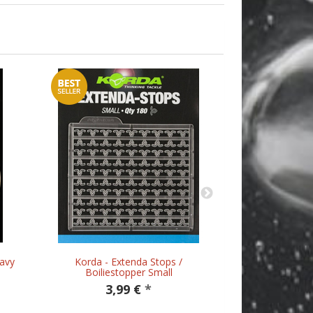
avy
Korda - Extenda Stops /
Korda - Maggot 
Boiliestopper Small
3,99 €
*
6,