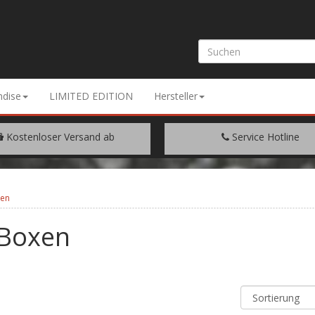
dise
LIMITED EDITION
Hersteller
Kostenloser Versand ab
Service Hotline
EM WARENWERT VON € 200.-
+49 (0) 9429/948344
xen
 Boxen