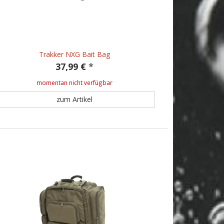
Trakker NXG Bait Bag
37,99 €
*
momentan nicht verfügbar
zum Artikel